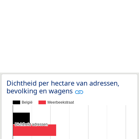
Dichtheid per hectare van adressen,
bevolking en wagens
België
Meerbeekstraat
Dichtheid adressen
Dichtheid adressen