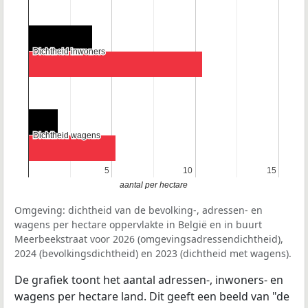
Dichtheid inwoners
Dichtheid inwoners
Dichtheid wagens
Dichtheid wagens
5
5
10
10
15
15
aantal per hectare
Omgeving: dichtheid van de bevolking-, adressen- en
wagens per hectare oppervlakte in België en in buurt
Meerbeekstraat voor 2026 (omgevingsadressendichtheid),
2024 (bevolkingsdichtheid) en 2023 (dichtheid met wagens).
De grafiek toont het aantal adressen-, inwoners- en
wagens per hectare land. Dit geeft een beeld van "de