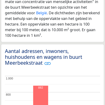
mate van concentratie van menselijke activiteiten" in
de buurt Meerbeekstraat ten opzichte van het
gemiddelde voor
België
. De dichtheden zijn berekend
met behulp van de oppervlakte van het gebied in
hectare. Een oppervlakte van een hectare is 100
meter bij 100 meter, dat is 10.000 m² groot. Er gaan
100 hectare in 1 km².
Aantal adressen, inwoners,
huishoudens en wagens in buurt
Meerbeekstraat
1.000
1.000
882
800
800