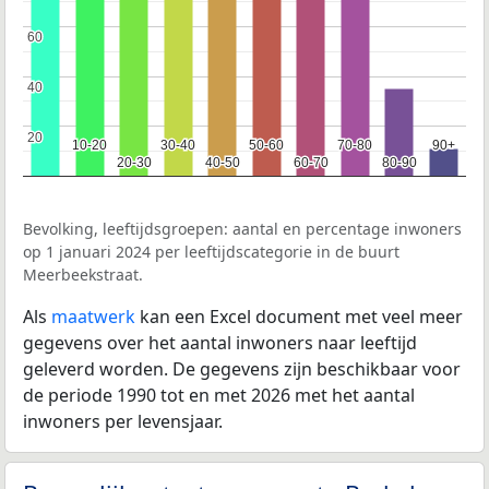
60
60
40
40
20
20
10-20
10-20
30-40
30-40
50-60
50-60
70-80
70-80
90+
90+
20-30
20-30
40-50
40-50
60-70
60-70
80-90
80-90
Bevolking, leeftijdsgroepen: aantal en percentage inwoners
op 1 januari 2024 per leeftijdscategorie in de buurt
Meerbeekstraat.
Als
maatwerk
kan een Excel document met veel meer
gegevens over het aantal inwoners naar leeftijd
geleverd worden. De gegevens zijn beschikbaar voor
de periode 1990 tot en met 2026 met het aantal
inwoners per levensjaar.