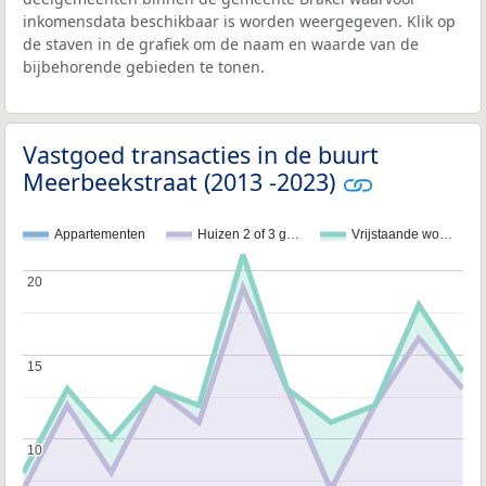
inkomensdata beschikbaar is worden weergegeven. Klik op
de staven in de grafiek om de naam en waarde van de
bijbehorende gebieden te tonen.
Vastgoed transacties in de buurt
Meerbeekstraat (2013 -2023)
Appartementen
Huizen 2 of 3 g…
Vrijstaande wo…
20
20
15
15
10
10