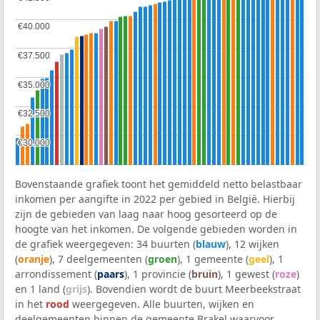
€40.000
€40.000
€37.500
€37.500
€35.000
€35.000
€32.500
€32.500
€30.000
€30.000
Bovenstaande grafiek toont het gemiddeld netto belastbaar
inkomen per aangifte in 2022 per gebied in België. Hierbij
zijn de gebieden van laag naar hoog gesorteerd op de
hoogte van het inkomen. De volgende gebieden worden in
de grafiek weergegeven: 34 buurten (
blauw
), 12 wijken
(
oranje
), 7 deelgemeenten (
groen
), 1 gemeente (
geel
), 1
arrondissement (
paars
), 1 provincie (
bruin
), 1 gewest (
roze
)
en 1 land (
grijs
). Bovendien wordt de buurt Meerbeekstraat
in het
rood
weergegeven. Alle buurten, wijken en
deelgemeenten binnen de gemeente Brakel waarvoor