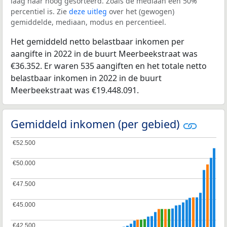
laag naar hoog gesorteerd. Zoals de mediaan een 50%
percentiel is. Zie
deze uitleg
over het (gewogen)
gemiddelde, mediaan, modus en percentieel.
Het gemiddeld netto belastbaar inkomen per
aangifte in 2022 in de buurt Meerbeekstraat was
€36.352. Er waren 535 aangiften en het totale netto
belastbaar inkomen in 2022 in de buurt
Meerbeekstraat was €19.448.091.
Gemiddeld inkomen (per gebied)
€52.500
€52.500
€50.000
€50.000
€47.500
€47.500
€45.000
€45.000
€42.500
€42.500