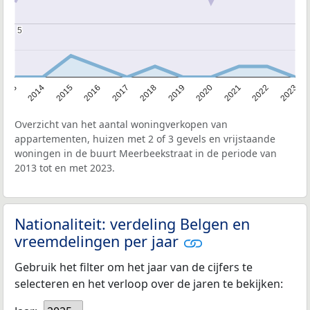
5
5
2013
2014
2015
2016
2017
2018
2019
2020
2021
2022
2023
Overzicht van het aantal woningverkopen van
appartementen, huizen met 2 of 3 gevels en vrijstaande
woningen in de buurt Meerbeekstraat in de periode van
2013 tot en met 2023.
Nationaliteit: verdeling Belgen en
vreemdelingen per jaar
Gebruik het filter om het jaar van de cijfers te
selecteren en het verloop over de jaren te bekijken: