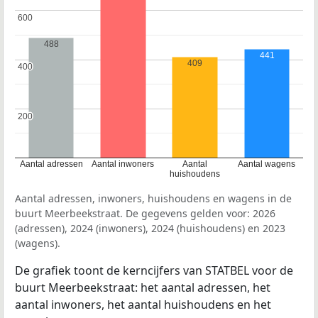
600
600
488
441
409
400
400
200
200
Aantal adressen
Aantal inwoners
Aantal
Aantal wagens
huishoudens
Aantal adressen, inwoners, huishoudens en wagens in de
buurt Meerbeekstraat. De gegevens gelden voor: 2026
(adressen), 2024 (inwoners), 2024 (huishoudens) en 2023
(wagens).
De grafiek toont de kerncijfers van STATBEL voor de
buurt Meerbeekstraat: het aantal adressen, het
aantal inwoners, het aantal huishoudens en het