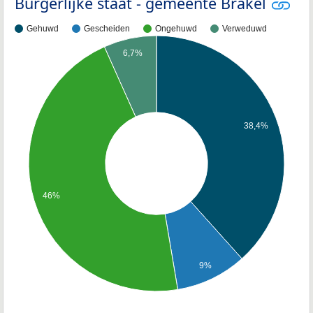
Burgerlijke staat - gemeente Brakel
Gehuwd
Gescheiden
Ongehuwd
Verweduwd
6,7%
38,4%
46%
9%