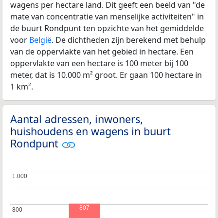
wagens per hectare land. Dit geeft een beeld van "de
mate van concentratie van menselijke activiteiten" in
de buurt Rondpunt ten opzichte van het gemiddelde
voor
België
. De dichtheden zijn berekend met behulp
van de oppervlakte van het gebied in hectare. Een
oppervlakte van een hectare is 100 meter bij 100
meter, dat is 10.000 m² groot. Er gaan 100 hectare in
1 km².
Aantal adressen, inwoners,
huishoudens en wagens in buurt
Rondpunt
1.000
1.000
807
800
800