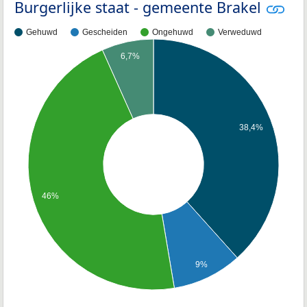
Burgerlijke staat - gemeente Brakel
Gehuwd
Gescheiden
Ongehuwd
Verweduwd
6,7%
38,4%
46%
9%