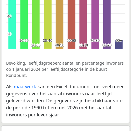
40
40
20
20
10-20
10-20
30-40
30-40
50-60
50-60
70-80
70-80
90+
90+
20-30
20-30
40-50
40-50
60-70
60-70
80-90
80-90
Bevolking, leeftijdsgroepen: aantal en percentage inwoners
op 1 januari 2024 per leeftijdscategorie in de buurt
Rondpunt.
Als
maatwerk
kan een Excel document met veel meer
gegevens over het aantal inwoners naar leeftijd
geleverd worden. De gegevens zijn beschikbaar voor
de periode 1990 tot en met 2026 met het aantal
inwoners per levensjaar.