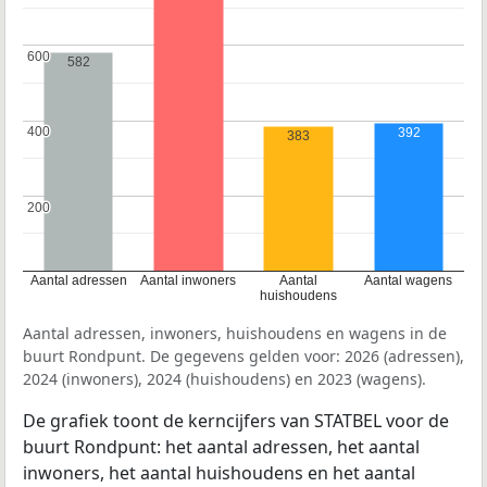
600
600
582
400
400
392
383
200
200
Aantal adressen
Aantal inwoners
Aantal
Aantal wagens
huishoudens
Aantal adressen, inwoners, huishoudens en wagens in de
buurt Rondpunt. De gegevens gelden voor: 2026 (adressen),
2024 (inwoners), 2024 (huishoudens) en 2023 (wagens).
De grafiek toont de kerncijfers van STATBEL voor de
buurt Rondpunt: het aantal adressen, het aantal
inwoners, het aantal huishoudens en het aantal