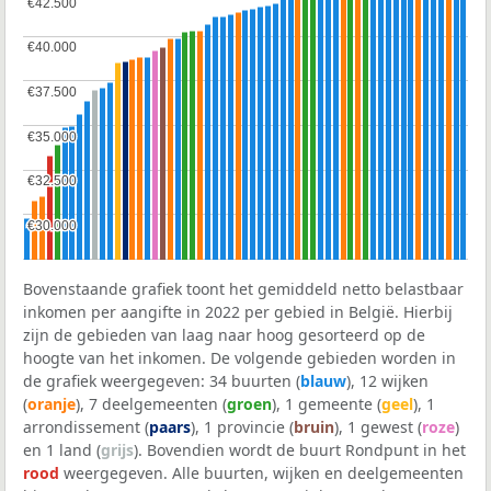
€42.500
€42.500
€40.000
€40.000
€37.500
€37.500
€35.000
€35.000
€32.500
€32.500
€30.000
€30.000
Bovenstaande grafiek toont het gemiddeld netto belastbaar
inkomen per aangifte in 2022 per gebied in België. Hierbij
zijn de gebieden van laag naar hoog gesorteerd op de
hoogte van het inkomen. De volgende gebieden worden in
de grafiek weergegeven: 34 buurten (
blauw
), 12 wijken
(
oranje
), 7 deelgemeenten (
groen
), 1 gemeente (
geel
), 1
arrondissement (
paars
), 1 provincie (
bruin
), 1 gewest (
roze
)
en 1 land (
grijs
). Bovendien wordt de buurt Rondpunt in het
rood
weergegeven. Alle buurten, wijken en deelgemeenten