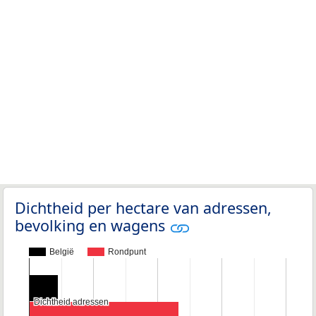
Dichtheid per hectare van adressen,
bevolking en wagens
België
Rondpunt
Dichtheid adressen
Dichtheid adressen