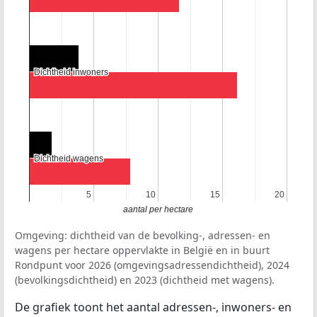
Dichtheid inwoners
Dichtheid inwoners
Dichtheid wagens
Dichtheid wagens
5
5
10
10
15
15
20
20
aantal per hectare
Omgeving: dichtheid van de bevolking-, adressen- en
wagens per hectare oppervlakte in België en in buurt
Rondpunt voor 2026 (omgevingsadressendichtheid), 2024
(bevolkingsdichtheid) en 2023 (dichtheid met wagens).
De grafiek toont het aantal adressen-, inwoners- en