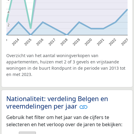
4
4
2
2
2013
2014
2015
2016
2017
2018
2019
2020
2021
2022
2023
Overzicht van het aantal woningverkopen van
appartementen, huizen met 2 of 3 gevels en vrijstaande
woningen in de buurt Rondpunt in de periode van 2013 tot
en met 2023.
Nationaliteit: verdeling Belgen en
vreemdelingen per jaar
Gebruik het filter om het jaar van de cijfers te
selecteren en het verloop over de jaren te bekijken: