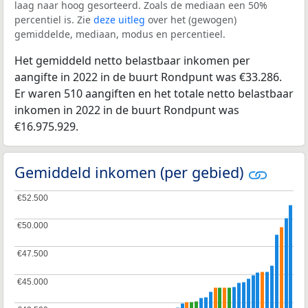
laag naar hoog gesorteerd. Zoals de mediaan een 50%
percentiel is. Zie
deze uitleg
over het (gewogen)
gemiddelde, mediaan, modus en percentieel.
Het gemiddeld netto belastbaar inkomen per
aangifte in 2022 in de buurt Rondpunt was €33.286.
Er waren 510 aangiften en het totale netto belastbaar
inkomen in 2022 in de buurt Rondpunt was
€16.975.929.
Gemiddeld inkomen (per gebied)
€52.500
€52.500
€50.000
€50.000
€47.500
€47.500
€45.000
€45.000