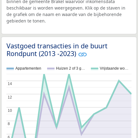
binnen de gemeente Brakel waarvoor inkomensdata
beschikbaar is worden weergegeven. Klik op de staven in
de grafiek om de naam en waarde van de bijbehorende
gebieden te tonen.
Vastgoed transacties in de buurt
Rondpunt (2013 -2023)
Appartementen
Huizen 2 of 3 g…
Vrijstaande wo…
14
14
12
12
10
10
8
8
6
6