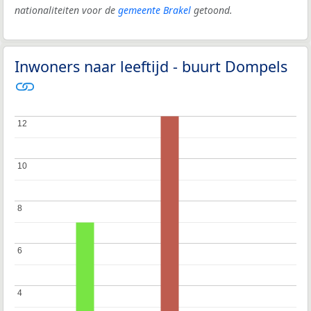
nationaliteiten voor de
gemeente Brakel
getoond.
Inwoners naar leeftijd - buurt Dompels
12
12
10
10
8
8
6
6
4
4