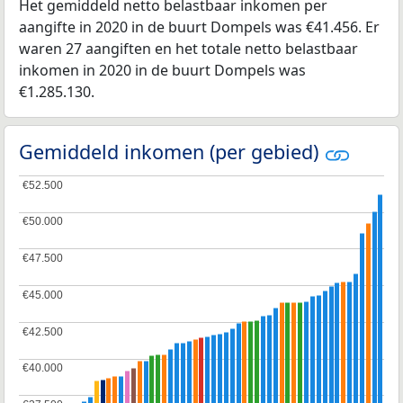
Het gemiddeld netto belastbaar inkomen per
aangifte in 2020 in de buurt Dompels was €41.456. Er
waren 27 aangiften en het totale netto belastbaar
inkomen in 2020 in de buurt Dompels was
€1.285.130.
Gemiddeld inkomen (per gebied)
€52.500
€52.500
€50.000
€50.000
€47.500
€47.500
€45.000
€45.000
€42.500
€42.500
€40.000
€40.000