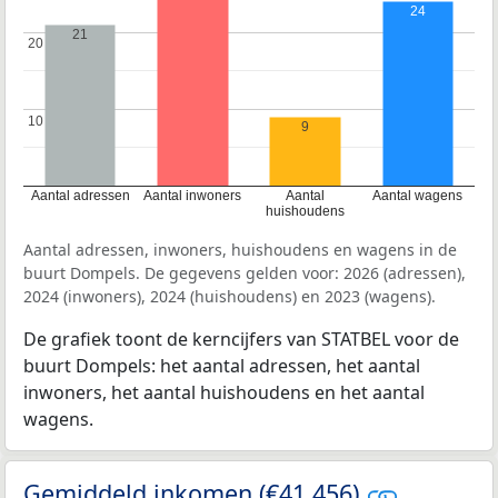
24
21
20
20
10
10
9
Aantal adressen
Aantal inwoners
Aantal
Aantal wagens
huishoudens
Aantal adressen, inwoners, huishoudens en wagens in de
buurt Dompels. De gegevens gelden voor: 2026 (adressen),
2024 (inwoners), 2024 (huishoudens) en 2023 (wagens).
De grafiek toont de kerncijfers van STATBEL voor de
buurt Dompels: het aantal adressen, het aantal
inwoners, het aantal huishoudens en het aantal
wagens.
Gemiddeld inkomen (€41.456)