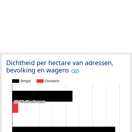
Dichtheid per hectare van adressen,
bevolking en wagens
België
Dompels
Dichtheid adressen
Dichtheid adressen