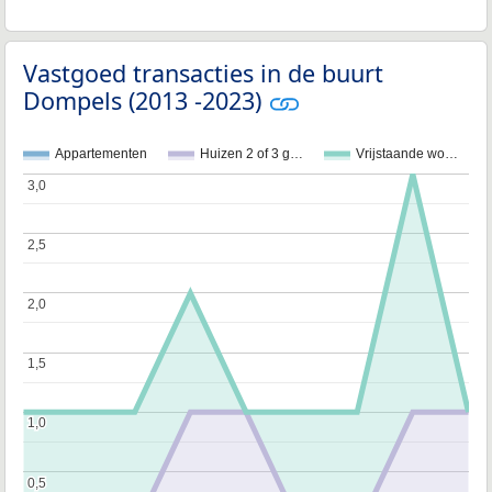
Vastgoed transacties in de buurt
Dompels (2013 -2023)
Appartementen
Huizen 2 of 3 g…
Vrijstaande wo…
3,0
3,0
2,5
2,5
2,0
2,0
1,5
1,5
1,0
1,0
0,5
0,5