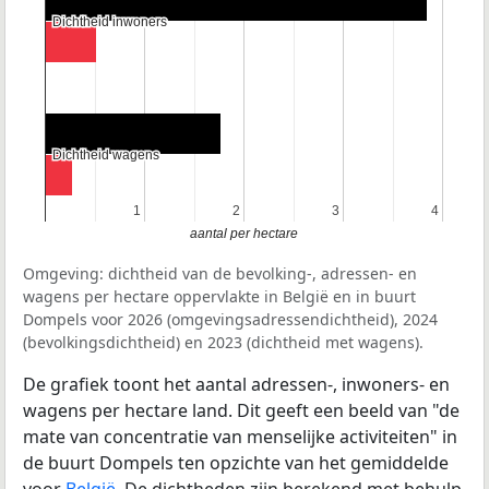
Dichtheid inwoners
Dichtheid inwoners
Dichtheid wagens
Dichtheid wagens
1
1
2
2
3
3
4
4
aantal per hectare
Omgeving: dichtheid van de bevolking-, adressen- en
wagens per hectare oppervlakte in België en in buurt
Dompels voor 2026 (omgevingsadressendichtheid), 2024
(bevolkingsdichtheid) en 2023 (dichtheid met wagens).
De grafiek toont het aantal adressen-, inwoners- en
wagens per hectare land. Dit geeft een beeld van "de
mate van concentratie van menselijke activiteiten" in
de buurt Dompels ten opzichte van het gemiddelde
voor
België
. De dichtheden zijn berekend met behulp