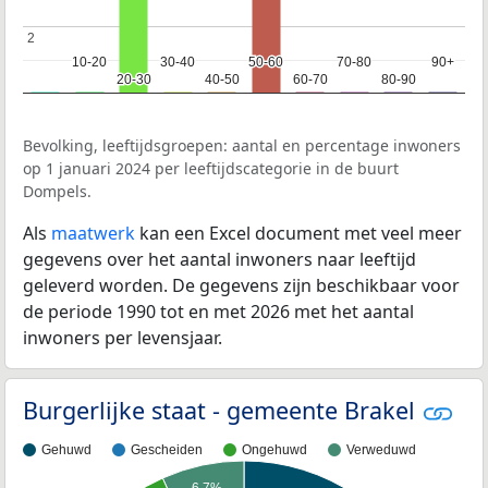
2
2
10-20
10-20
30-40
30-40
50-60
50-60
70-80
70-80
90+
90+
20-30
20-30
40-50
40-50
60-70
60-70
80-90
80-90
Bevolking, leeftijdsgroepen: aantal en percentage inwoners
op 1 januari 2024 per leeftijdscategorie in de buurt
Dompels.
Als
maatwerk
kan een Excel document met veel meer
gegevens over het aantal inwoners naar leeftijd
geleverd worden. De gegevens zijn beschikbaar voor
de periode 1990 tot en met 2026 met het aantal
inwoners per levensjaar.
Burgerlijke staat - gemeente Brakel
Gehuwd
Gescheiden
Ongehuwd
Verweduwd