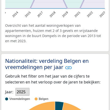
2013
2014
2015
2017
2018
2019
2021
2022
2023
Overzicht van het aantal woningverkopen van
appartementen, huizen met 2 of 3 gevels en vrijstaande
woningen in de buurt Dompels in de periode van 2013 tot
en met 2023.
Nationaliteit: verdeling Belgen en
vreemdelingen per jaar
Gebruik het filter om het jaar van de cijfers te
selecteren en het verloop over de jaren te bekijken:
Jaar:
2025
Vreemdelingen
Belgen