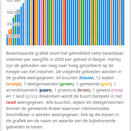
€37.500
€37.500
€35.000
€35.000
€32.500
€32.500
€30.000
€30.000
Bovenstaande grafiek toont het gemiddeld netto belastbaar
inkomen per aangifte in 2020 per gebied in België. Hierbij
zijn de gebieden van laag naar hoog gesorteerd op de
hoogte van het inkomen. De volgende gebieden worden in
de grafiek weergegeven: 34 buurten (
blauw
), 12 wijken
(
oranje
), 7 deelgemeenten (
groen
), 1 gemeente (
geel
), 1
arrondissement (
paars
), 1 provincie (
bruin
), 1 gewest (
roze
)
en 1 land (
grijs
). Bovendien wordt de buurt Dompels in het
rood
weergegeven. Alle buurten, wijken en deelgemeenten
binnen de gemeente Brakel waarvoor inkomensdata
beschikbaar is worden weergegeven. Klik op de staven in
de grafiek om de naam en waarde van de bijbehorende
gebieden te tonen.