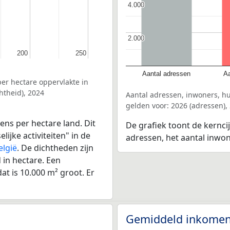
4.000
4.000
2.000
2.000
200
200
250
250
Aantal adressen
Aa
er hectare oppervlakte in
htheid), 2024
Aantal adressen, inwoners, hu
gelden voor: 2026 (adressen),
ens per hectare land. Dit
De grafiek toont de kerncij
ijke activiteiten" in de
adressen, het aantal inwo
elgië
. De dichtheden zijn
in hectare. Een
at is 10.000 m² groot. Er
Gemiddeld inkomen