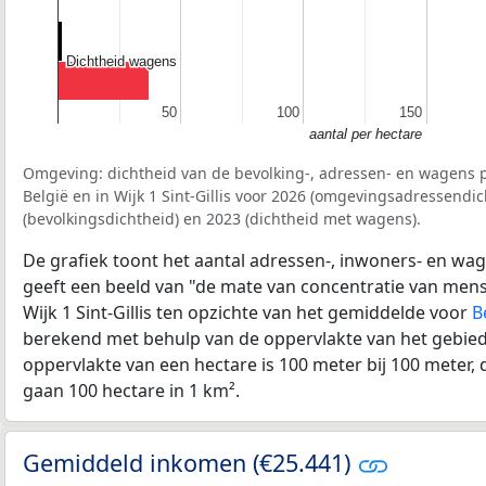
Dichtheid wagens
Dichtheid wagens
50
50
100
100
150
150
aantal per hectare
Omgeving: dichtheid van de bevolking-, adressen- en wagens p
België en in Wijk 1 Sint-Gillis voor 2026 (omgevingsadressendic
(bevolkingsdichtheid) en 2023 (dichtheid met wagens).
De grafiek toont het aantal adressen-, inwoners- en wag
geeft een beeld van "de mate van concentratie van mensel
Wijk 1 Sint-Gillis ten opzichte van het gemiddelde voor
B
berekend met behulp van de oppervlakte van het gebied 
oppervlakte van een hectare is 100 meter bij 100 meter, d
gaan 100 hectare in 1 km².
Gemiddeld inkomen (€25.441)