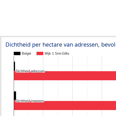
Dichtheid per hectare van adressen, bev
België
Wijk 1 Sint-Gillis
Dichtheid adressen
Dichtheid adressen
Dichtheid inwoners
Dichtheid inwoners