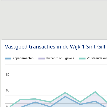
Vastgoed transacties in de Wijk 1 Sint-Gill
Appartementen
Huizen 2 of 3 gevels
Vrijstaande w
80
80
60
60
40
40