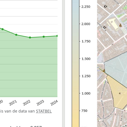
20
2022
2024
2021
2023
sis van de data van
STATBEL