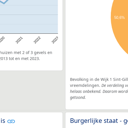
50,6%
020
2022
2021
2023
uizen met 2 of 3 gevels en
2013 tot en met 2023.
Bevolking in de Wijk 1 Sint-Gi
vreemdelingen.
De verdeling va
helaas onbekend. Daarom worden
getoond.
lis
Burgerlijke staat - 