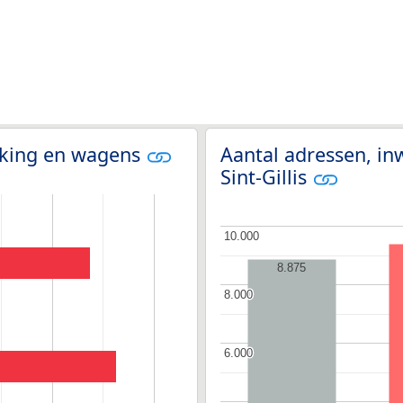
olking en wagens
Aantal adressen, in
Sint-Gillis
10.000
10.000
8.875
8.000
8.000
6.000
6.000