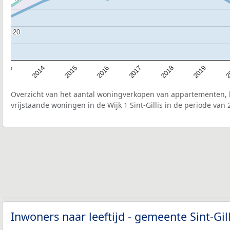
20
20
2015
2
2017
2014
2019
2016
2013
2018
Overzicht van het aantal woningverkopen van appartementen, h
vrijstaande woningen in de Wijk 1 Sint-Gillis in de periode van 
Inwoners naar leeftijd - gemeente Sint-Gil