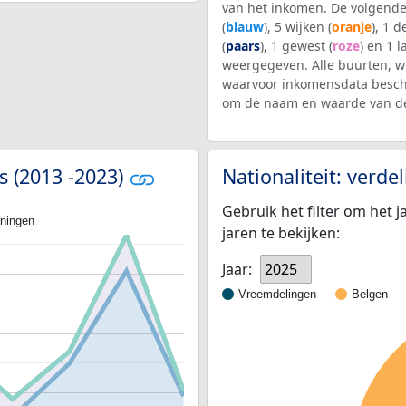
van het inkomen. De volgende
(
blauw
), 5 wijken (
oranje
), 1 
(
paars
), 1 gewest (
roze
) en 1 l
weergegeven. Alle buurten, w
waarvoor inkomensdata beschi
om de naam en waarde van de
is (2013 -2023)
Nationaliteit: verd
Gebruik het filter om het j
oningen
jaren te bekijken:
Jaar:
2025
Vreemdelingen
Belgen