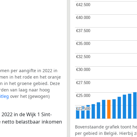
€42.500
€42.500
€40.000
€40.000
€37.500
€37.500
€35.000
€35.000
€32.500
€32.500
€30.000
€30.000
men per aangifte in 2022 in
omen in het rode en het oranje
€27.500
€27.500
en in het groene gebied. Deze
aarden van laag naar hoog
itleg
over het (gewogen)
€25.000
€25.000
€22.500
€22.500
2022 in de Wijk 1 Sint-
le netto belastbaar inkomen
Bovenstaande grafiek toont h
per gebied in België. Hierbij