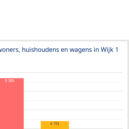
woners, huishoudens en wagens in Wijk 1
9.389
4.791