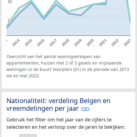
20
20
10
10
2013
2014
2015
2016
2017
2018
2019
2020
2021
2022
2023
Overzicht van het aantal woningverkopen van
appartementen, huizen met 2 of 3 gevels en vrijstaande
woningen in de buurt Voorplein (01) in de periode van 2013
tot en met 2023.
Nationaliteit: verdeling Belgen en
vreemdelingen per jaar
Gebruik het filter om het jaar van de cijfers te
selecteren en het verloop over de jaren te bekijken: