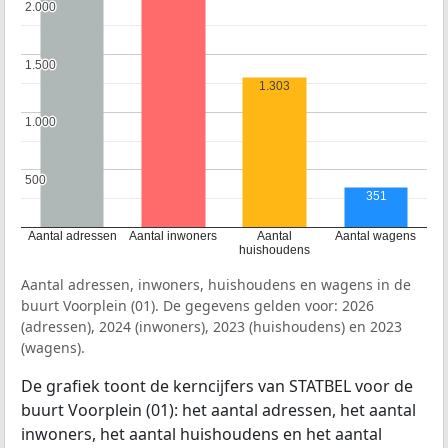
2.000
2.000
1.500
1.500
1.303
1.000
1.000
500
500
351
Aantal adressen
Aantal inwoners
Aantal
Aantal wagens
huishoudens
Aantal adressen, inwoners, huishoudens en wagens in de
buurt Voorplein (01). De gegevens gelden voor: 2026
(adressen), 2024 (inwoners), 2023 (huishoudens) en 2023
(wagens).
De grafiek toont de kerncijfers van STATBEL voor de
buurt Voorplein (01): het aantal adressen, het aantal
inwoners, het aantal huishoudens en het aantal