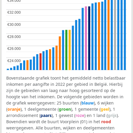
€34.000
€34.000
€32.000
€32.000
€30.000
€30.000
€28.000
€28.000
€26.000
€26.000
€24.000
€24.000
Bovenstaande grafiek toont het gemiddeld netto belastbaar
inkomen per aangifte in 2022 per gebied in België. Hierbij
zijn de gebieden van laag naar hoog gesorteerd op de
hoogte van het inkomen. De volgende gebieden worden in
de grafiek weergegeven: 25 buurten (
blauw
), 6 wijken
(
oranje
), 1 deelgemeente (
groen
), 1 gemeente (
geel
), 1
arrondissement (
paars
), 1 gewest (
roze
) en 1 land (
grijs
).
Bovendien wordt de buurt Voorplein (01) in het
rood
weergegeven. Alle buurten, wijken en deelgemeenten