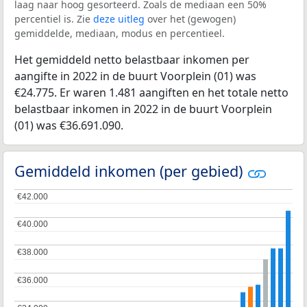
laag naar hoog gesorteerd. Zoals de mediaan een 50%
percentiel is. Zie
deze uitleg
over het (gewogen)
gemiddelde, mediaan, modus en percentieel.
Het gemiddeld netto belastbaar inkomen per
aangifte in 2022 in de buurt Voorplein (01) was
€24.775. Er waren 1.481 aangiften en het totale netto
belastbaar inkomen in 2022 in de buurt Voorplein
(01) was €36.691.090.
Gemiddeld inkomen (per gebied)
€42.000
€42.000
€40.000
€40.000
€38.000
€38.000
€36.000
€36.000