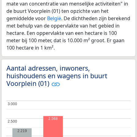
mate van concentratie van menselijke activiteiten" in
de buurt Voorplein (01) ten opzichte van het
gemiddelde voor
België
. De dichtheden zijn berekend
met behulp van de oppervlakte van het gebied in
hectare. Een oppervlakte van een hectare is 100
meter bij 100 meter, dat is 10.000 m² groot. Er gaan
100 hectare in 1 km².
Aantal adressen, inwoners,
huishoudens en wagens in buurt
Voorplein (01)
3.000
3.000
2.568
2.500
2.500
2.219