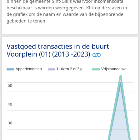
binnen de gemeente Sint-Gillis waarvoor inkomensdata
beschikbaar is worden weergegeven. Klik op de staven in
de grafiek om de naam en waarde van de bijbehorende
gebieden te tonen.
Vastgoed transacties in de buurt
Voorplein (01) (2013 -2023)
Appartementen
Huizen 2 of 3 g…
Vrijstaande wo…
50
50
40
40
30
30