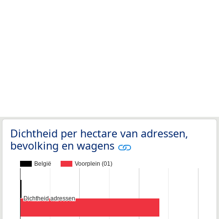
Dichtheid per hectare van adressen,
bevolking en wagens
België
Voorplein (01)
Dichtheid adressen
Dichtheid adressen