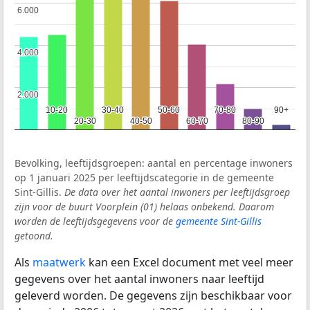
6.000
6.000
4.000
4.000
2.000
2.000
10-20
10-20
30-40
30-40
50-60
50-60
70-80
70-80
90+
90+
20-30
20-30
40-50
40-50
60-70
60-70
80-90
80-90
Bevolking, leeftijdsgroepen: aantal en percentage inwoners
op 1 januari 2025 per leeftijdscategorie in de gemeente
Sint-Gillis.
De data over het aantal inwoners per leeftijdsgroep
zijn voor de buurt Voorplein (01) helaas onbekend. Daarom
worden de leeftijdsgegevens voor de
gemeente Sint-Gillis
getoond.
Als
maatwerk
kan een Excel document met veel meer
gegevens over het aantal inwoners naar leeftijd
geleverd worden. De gegevens zijn beschikbaar voor