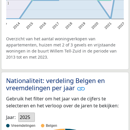
1
1
2013
2014
2015
2016
2017
2018
2019
2020
2021
2023
Overzicht van het aantal woningverkopen van
appartementen, huizen met 2 of 3 gevels en vrijstaande
woningen in de buurt Willem Tell-Zuid in de periode van
2013 tot en met 2023.
Nationaliteit: verdeling Belgen en
vreemdelingen per jaar
Gebruik het filter om het jaar van de cijfers te
selecteren en het verloop over de jaren te bekijken:
Jaar:
2025
Vreemdelingen
Belgen