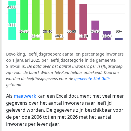
4.000
4.000
2.000
2.000
10-20
10-20
30-40
30-40
50-60
50-60
70-80
70-80
90+
90+
20-30
20-30
40-50
40-50
60-70
60-70
80-90
80-90
Bevolking, leeftijdsgroepen: aantal en percentage inwoners
op 1 januari 2025 per leeftijdscategorie in de gemeente
Sint-Gillis.
De data over het aantal inwoners per leeftijdsgroep
zijn voor de buurt Willem Tell-Zuid helaas onbekend. Daarom
worden de leeftijdsgegevens voor de
gemeente Sint-Gillis
getoond.
Als
maatwerk
kan een Excel document met veel meer
gegevens over het aantal inwoners naar leeftijd
geleverd worden. De gegevens zijn beschikbaar voor
de periode 2006 tot en met 2026 met het aantal
inwoners per levensjaar.