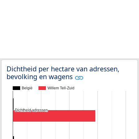
Dichtheid per hectare van adressen,
bevolking en wagens
België
Willem Tell-Zuid
Dichtheid adressen
Dichtheid adressen