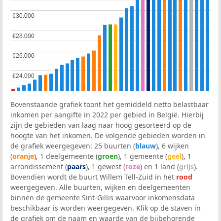
€30.000
€30.000
€28.000
€28.000
€26.000
€26.000
€24.000
€24.000
Bovenstaande grafiek toont het gemiddeld netto belastbaar
inkomen per aangifte in 2022 per gebied in België. Hierbij
zijn de gebieden van laag naar hoog gesorteerd op de
hoogte van het inkomen. De volgende gebieden worden in
de grafiek weergegeven: 25 buurten (
blauw
), 6 wijken
(
oranje
), 1 deelgemeente (
groen
), 1 gemeente (
geel
), 1
arrondissement (
paars
), 1 gewest (
roze
) en 1 land (
grijs
).
Bovendien wordt de buurt Willem Tell-Zuid in het
rood
weergegeven. Alle buurten, wijken en deelgemeenten
binnen de gemeente Sint-Gillis waarvoor inkomensdata
beschikbaar is worden weergegeven. Klik op de staven in
de grafiek om de naam en waarde van de bijbehorende