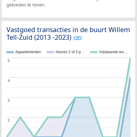
gebieden te tonen.
Vastgoed transacties in de buurt Willem
Tell-Zuid (2013 -2023)
Appartementen
Huizen 2 of 3 g…
Vrijstaande wo…
5
5
4
4
3
3
2
2