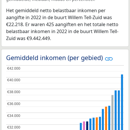
Het gemiddeld netto belastbaar inkomen per
aangifte in 2022 in de buurt Willem Tell-Zuid was
€22.218. Er waren 425 aangiften en het totale netto
belastbaar inkomen in 2022 in de buurt Willem Tell-
Zuid was €9.442.449.
Gemiddeld inkomen (per gebied)
€42.000
€42.000
€40.000
€40.000
€38.000
€38.000
€36.000
€36.000
€34.000
€34.000
€32.000
€32.000