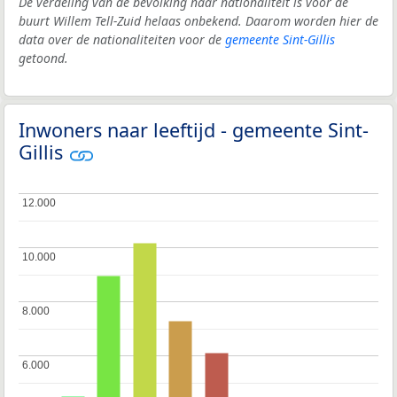
De verdeling van de bevolking naar nationaliteit is voor de
buurt Willem Tell-Zuid helaas onbekend. Daarom worden hier de
data over de nationaliteiten voor de
gemeente Sint-Gillis
getoond.
Inwoners naar leeftijd - gemeente Sint-
Gillis
12.000
12.000
10.000
10.000
8.000
8.000
6.000
6.000