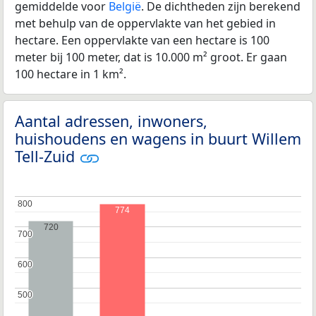
gemiddelde voor
België
. De dichtheden zijn berekend
met behulp van de oppervlakte van het gebied in
hectare. Een oppervlakte van een hectare is 100
meter bij 100 meter, dat is 10.000 m² groot. Er gaan
100 hectare in 1 km².
Aantal adressen, inwoners,
huishoudens en wagens in buurt Willem
Tell-Zuid
800
800
774
720
700
700
600
600
500
500