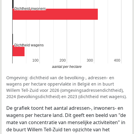
Dichtheid inwoners
Dichtheid inwoners
Dichtheid wagens
Dichtheid wagens
100
100
200
200
300
300
400
400
aantal per hectare
Omgeving: dichtheid van de bevolking-, adressen- en
wagens per hectare oppervlakte in België en in buurt
Willem Tell-Zuid voor 2026 (omgevingsadressendichtheid),
2024 (bevolkingsdichtheid) en 2023 (dichtheid met wagens).
De grafiek toont het aantal adressen-, inwoners- en
wagens per hectare land. Dit geeft een beeld van "de
mate van concentratie van menselijke activiteiten" in
de buurt Willem Tell-Zuid ten opzichte van het