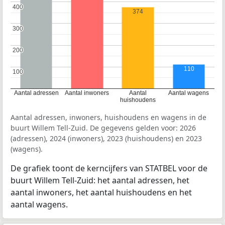
400
400
374
300
300
200
200
110
100
100
Aantal adressen
Aantal inwoners
Aantal
Aantal wagens
huishoudens
Aantal adressen, inwoners, huishoudens en wagens in de
buurt Willem Tell-Zuid. De gegevens gelden voor: 2026
(adressen), 2024 (inwoners), 2023 (huishoudens) en 2023
(wagens).
De grafiek toont de kerncijfers van STATBEL voor de
buurt Willem Tell-Zuid: het aantal adressen, het
aantal inwoners, het aantal huishoudens en het
aantal wagens.