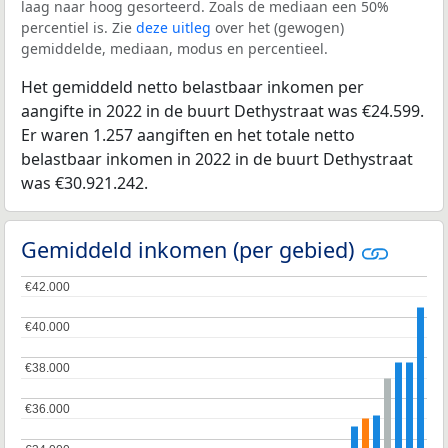
laag naar hoog gesorteerd. Zoals de mediaan een 50%
percentiel is. Zie
deze uitleg
over het (gewogen)
gemiddelde, mediaan, modus en percentieel.
Het gemiddeld netto belastbaar inkomen per
aangifte in 2022 in de buurt Dethystraat was €24.599.
Er waren 1.257 aangiften en het totale netto
belastbaar inkomen in 2022 in de buurt Dethystraat
was €30.921.242.
Gemiddeld inkomen (per gebied)
€42.000
€42.000
€40.000
€40.000
€38.000
€38.000
€36.000
€36.000