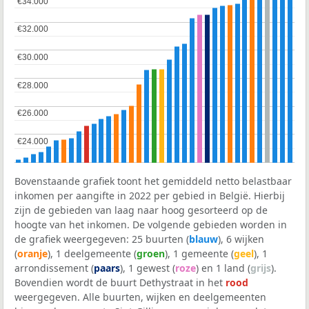
€34.000
€34.000
€32.000
€32.000
€30.000
€30.000
€28.000
€28.000
€26.000
€26.000
€24.000
€24.000
Bovenstaande grafiek toont het gemiddeld netto belastbaar
inkomen per aangifte in 2022 per gebied in België. Hierbij
zijn de gebieden van laag naar hoog gesorteerd op de
hoogte van het inkomen. De volgende gebieden worden in
de grafiek weergegeven: 25 buurten (
blauw
), 6 wijken
(
oranje
), 1 deelgemeente (
groen
), 1 gemeente (
geel
), 1
arrondissement (
paars
), 1 gewest (
roze
) en 1 land (
grijs
).
Bovendien wordt de buurt Dethystraat in het
rood
weergegeven. Alle buurten, wijken en deelgemeenten