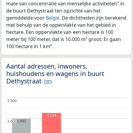
mate van concentratie van menselijke activiteiten" in
de buurt Dethystraat ten opzichte van het
gemiddelde voor
België
. De dichtheden zijn berekend
met behulp van de oppervlakte van het gebied in
hectare. Een oppervlakte van een hectare is 100
meter bij 100 meter, dat is 10.000 m² groot. Er gaan
100 hectare in 1 km².
Aantal adressen, inwoners,
huishoudens en wagens in buurt
Dethystraat
2.500
2.500
2.134
1.992
2.000
2.000