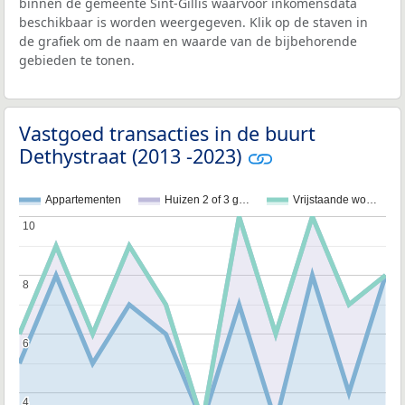
binnen de gemeente Sint-Gillis waarvoor inkomensdata
beschikbaar is worden weergegeven. Klik op de staven in
de grafiek om de naam en waarde van de bijbehorende
gebieden te tonen.
Vastgoed transacties in de buurt
Dethystraat (2013 -2023)
Appartementen
Huizen 2 of 3 g…
Vrijstaande wo…
10
10
8
8
6
6
4
4