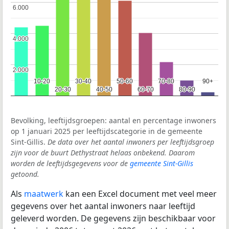
6.000
6.000
4.000
4.000
2.000
2.000
10-20
10-20
30-40
30-40
50-60
50-60
70-80
70-80
90+
90+
20-30
20-30
40-50
40-50
60-70
60-70
80-90
80-90
Bevolking, leeftijdsgroepen: aantal en percentage inwoners
op 1 januari 2025 per leeftijdscategorie in de gemeente
Sint-Gillis.
De data over het aantal inwoners per leeftijdsgroep
zijn voor de buurt Dethystraat helaas onbekend. Daarom
worden de leeftijdsgegevens voor de
gemeente Sint-Gillis
getoond.
Als
maatwerk
kan een Excel document met veel meer
gegevens over het aantal inwoners naar leeftijd
geleverd worden. De gegevens zijn beschikbaar voor