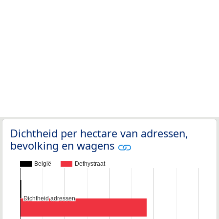
Dichtheid per hectare van adressen,
bevolking en wagens
België
Dethystraat
Dichtheid adressen
Dichtheid adressen