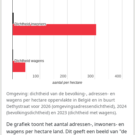
Dichtheid inwoners
Dichtheid inwoners
Dichtheid wagens
Dichtheid wagens
100
100
200
200
300
300
400
400
aantal per hectare
Omgeving: dichtheid van de bevolking-, adressen- en
wagens per hectare oppervlakte in België en in buurt
Dethystraat voor 2026 (omgevingsadressendichtheid), 2024
(bevolkingsdichtheid) en 2023 (dichtheid met wagens).
De grafiek toont het aantal adressen-, inwoners- en
wagens per hectare land. Dit geeft een beeld van "de