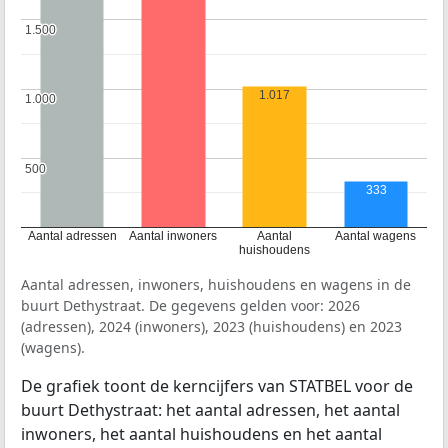
1.500
1.500
1.017
1.000
1.000
500
500
333
Aantal adressen
Aantal inwoners
Aantal
Aantal wagens
huishoudens
Aantal adressen, inwoners, huishoudens en wagens in de
buurt Dethystraat. De gegevens gelden voor: 2026
(adressen), 2024 (inwoners), 2023 (huishoudens) en 2023
(wagens).
De grafiek toont de kerncijfers van STATBEL voor de
buurt Dethystraat: het aantal adressen, het aantal
inwoners, het aantal huishoudens en het aantal