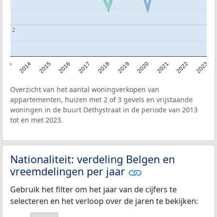
2
2
2013
2014
2015
2016
2017
2018
2019
2020
2021
2022
2023
Overzicht van het aantal woningverkopen van
appartementen, huizen met 2 of 3 gevels en vrijstaande
woningen in de buurt Dethystraat in de periode van 2013
tot en met 2023.
Nationaliteit: verdeling Belgen en
vreemdelingen per jaar
Gebruik het filter om het jaar van de cijfers te
selecteren en het verloop over de jaren te bekijken: