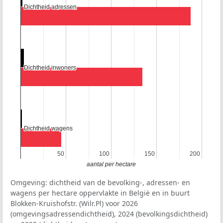
Dichtheid adressen
Dichtheid adressen
Dichtheid inwoners
Dichtheid inwoners
Dichtheid wagens
Dichtheid wagens
50
50
100
100
150
150
200
200
aantal per hectare
Omgeving: dichtheid van de bevolking-, adressen- en
wagens per hectare oppervlakte in België en in buurt
Blokken-Kruishofstr. (Wilr.Pl) voor 2026
(omgevingsadressendichtheid), 2024 (bevolkingsdichtheid)