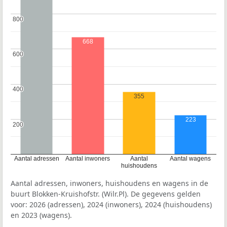
800
800
668
600
600
400
400
355
223
200
200
Aantal adressen
Aantal inwoners
Aantal
Aantal wagens
huishoudens
Aantal adressen, inwoners, huishoudens en wagens in de
buurt Blokken-Kruishofstr. (Wilr.Pl). De gegevens gelden
voor: 2026 (adressen), 2024 (inwoners), 2024 (huishoudens)
en 2023 (wagens).