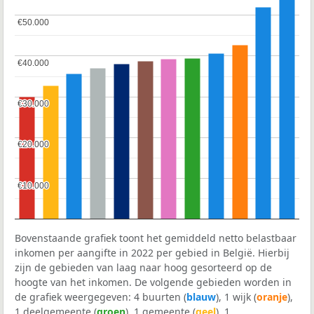
€50.000
€50.000
€40.000
€40.000
€30.000
€30.000
€20.000
€20.000
€10.000
€10.000
Bovenstaande grafiek toont het gemiddeld netto belastbaar
inkomen per aangifte in 2022 per gebied in België. Hierbij
zijn de gebieden van laag naar hoog gesorteerd op de
hoogte van het inkomen. De volgende gebieden worden in
de grafiek weergegeven: 4 buurten (
blauw
), 1 wijk (
oranje
),
1 deelgemeente (
groen
), 1 gemeente (
geel
), 1