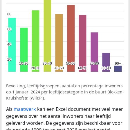
80
80
60
60
40
40
20
20
10-20
10-20
30-40
30-40
50-60
50-60
70-80
70-80
90+
90+
20-30
20-30
40-50
40-50
60-70
60-70
80-90
80-90
Bevolking, leeftijdsgroepen: aantal en percentage inwoners
op 1 januari 2024 per leeftijdscategorie in de buurt Blokken-
Kruishofstr. (Wilr.Pl).
Als
maatwerk
kan een Excel document met veel meer
gegevens over het aantal inwoners naar leeftijd
geleverd worden. De gegevens zijn beschikbaar voor
de periode 1990 tot en met 2026 met het aantal