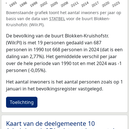
2023
1990
1993
1996
1999
2002
2005
2008
2011
2014
2017
2020
Bovenstaande grafiek toont het aantal inwoners per jaar op
basis van de data van
STATBEL
voor de buurt Blokken-
Kruishofstr. (Wilr.Pl).
De bevolking van de buurt Blokken-Kruishofstr.
(Wilr.Pl) is met 19 personen gedaald van 687
personen in 1990 tot 668 personen in 2024 (dat is een
daling van 2,77%). Het gemiddelde verschil per jaar
over de hele periode van 1990 tot en met 2024 was -1
personen (-0,05%).
Het aantal inwoners is het aantal personen zoals op 1
januari in het bevolkingsregister vastgelegd.
Toelichting
Kaart van de deelgemeente 10