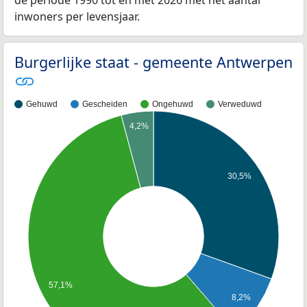
inwoners per levensjaar.
Burgerlijke staat - gemeente Antwerpen
Gehuwd
Gescheiden
Ongehuwd
Verweduwd
4,2%
30,5%
57,1%
8,2%