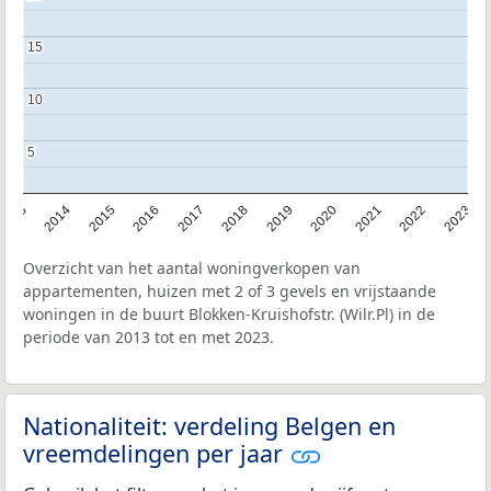
15
15
10
10
5
5
2013
2014
2015
2016
2017
2018
2019
2020
2021
2022
2023
Overzicht van het aantal woningverkopen van
appartementen, huizen met 2 of 3 gevels en vrijstaande
woningen in de buurt Blokken-Kruishofstr. (Wilr.Pl) in de
periode van 2013 tot en met 2023.
Nationaliteit: verdeling Belgen en
vreemdelingen per jaar