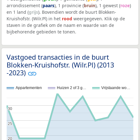
arrondissement (
paars
), 1 provincie (
bruin
), 1 gewest (
roze
)
en 1 land (
grijs
). Bovendien wordt de buurt Blokken-
Kruishofstr. (Wilr.Pl) in het
rood
weergegeven. Klik op de
staven in de grafiek om de naam en waarde van de
bijbehorende gebieden te tonen.
Vastgoed transacties in de buurt
Blokken-Kruishofstr. (Wilr.Pl) (2013
-2023)
Appartementen
Huizen 2 of 3 g…
Vrijstaande wo…
30
30
25
25
20
20