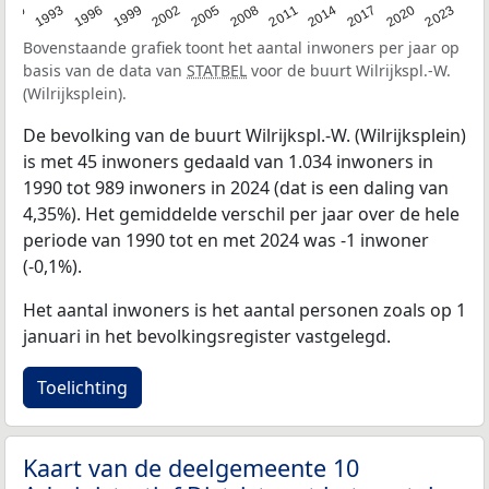
2023
1990
1993
1996
1999
2002
2005
2008
2011
2014
2017
2020
Bovenstaande grafiek toont het aantal inwoners per jaar op
basis van de data van
STATBEL
voor de buurt Wilrijkspl.-W.
(Wilrijksplein).
De bevolking van de buurt Wilrijkspl.-W. (Wilrijksplein)
is met 45 inwoners gedaald van 1.034 inwoners in
1990 tot 989 inwoners in 2024 (dat is een daling van
4,35%). Het gemiddelde verschil per jaar over de hele
periode van 1990 tot en met 2024 was -1 inwoner
(-0,1%).
Het aantal inwoners is het aantal personen zoals op 1
januari in het bevolkingsregister vastgelegd.
Toelichting
Kaart van de deelgemeente 10