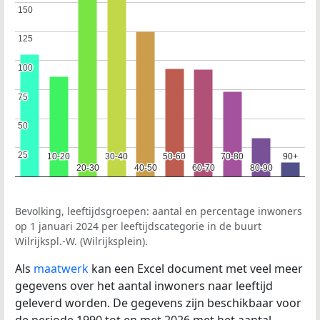
150
150
125
125
100
100
75
75
50
50
25
25
10-20
10-20
30-40
30-40
50-60
50-60
70-80
70-80
90+
90+
20-30
20-30
40-50
40-50
60-70
60-70
80-90
80-90
Bevolking, leeftijdsgroepen: aantal en percentage inwoners
op 1 januari 2024 per leeftijdscategorie in de buurt
Wilrijkspl.-W. (Wilrijksplein).
Als
maatwerk
kan een Excel document met veel meer
gegevens over het aantal inwoners naar leeftijd
geleverd worden. De gegevens zijn beschikbaar voor
de periode 1990 tot en met 2026 met het aantal