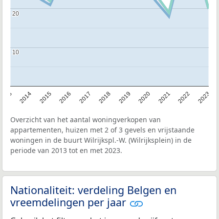
20
20
10
10
2013
2014
2015
2016
2017
2018
2019
2020
2021
2022
2023
Overzicht van het aantal woningverkopen van
appartementen, huizen met 2 of 3 gevels en vrijstaande
woningen in de buurt Wilrijkspl.-W. (Wilrijksplein) in de
periode van 2013 tot en met 2023.
Nationaliteit: verdeling Belgen en
vreemdelingen per jaar