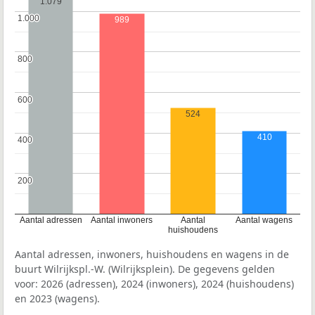
1.079
1.000
1.000
989
800
800
600
600
524
410
400
400
200
200
Aantal adressen
Aantal inwoners
Aantal
Aantal wagens
huishoudens
Aantal adressen, inwoners, huishoudens en wagens in de
buurt Wilrijkspl.-W. (Wilrijksplein). De gegevens gelden
voor: 2026 (adressen), 2024 (inwoners), 2024 (huishoudens)
en 2023 (wagens).