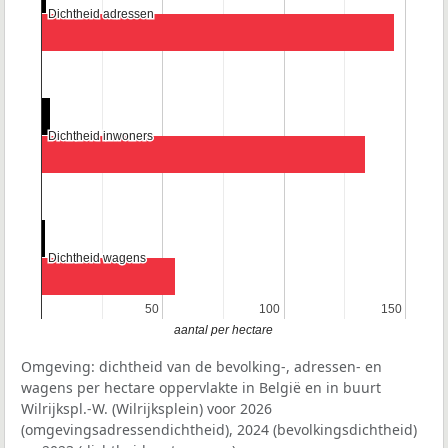
Dichtheid adressen
Dichtheid adressen
Dichtheid inwoners
Dichtheid inwoners
Dichtheid wagens
Dichtheid wagens
50
50
100
100
150
150
aantal per hectare
Omgeving: dichtheid van de bevolking-, adressen- en
wagens per hectare oppervlakte in België en in buurt
Wilrijkspl.-W. (Wilrijksplein) voor 2026
(omgevingsadressendichtheid), 2024 (bevolkingsdichtheid)