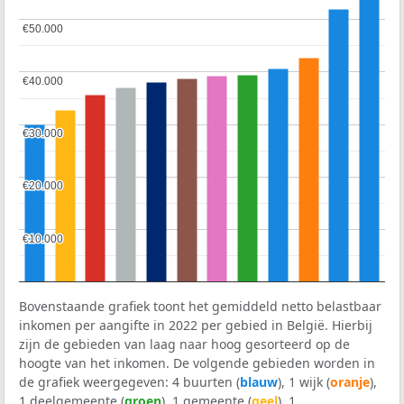
€50.000
€50.000
€40.000
€40.000
€30.000
€30.000
€20.000
€20.000
€10.000
€10.000
Bovenstaande grafiek toont het gemiddeld netto belastbaar
inkomen per aangifte in 2022 per gebied in België. Hierbij
zijn de gebieden van laag naar hoog gesorteerd op de
hoogte van het inkomen. De volgende gebieden worden in
de grafiek weergegeven: 4 buurten (
blauw
), 1 wijk (
oranje
),
1 deelgemeente (
groen
), 1 gemeente (
geel
), 1