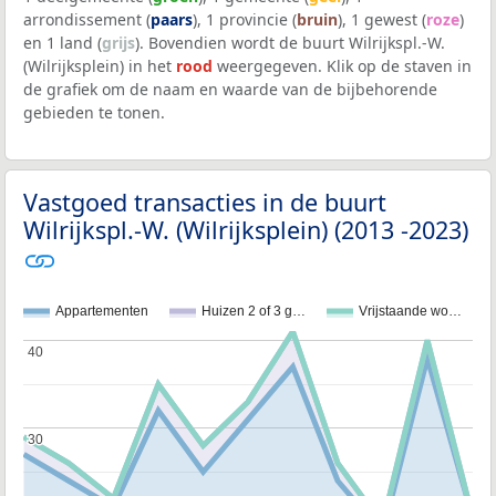
arrondissement (
paars
), 1 provincie (
bruin
), 1 gewest (
roze
)
en 1 land (
grijs
). Bovendien wordt de buurt Wilrijkspl.-W.
(Wilrijksplein) in het
rood
weergegeven. Klik op de staven in
de grafiek om de naam en waarde van de bijbehorende
gebieden te tonen.
Vastgoed transacties in de buurt
Wilrijkspl.-W. (Wilrijksplein) (2013 -2023)
Appartementen
Huizen 2 of 3 g…
Vrijstaande wo…
40
40
30
30