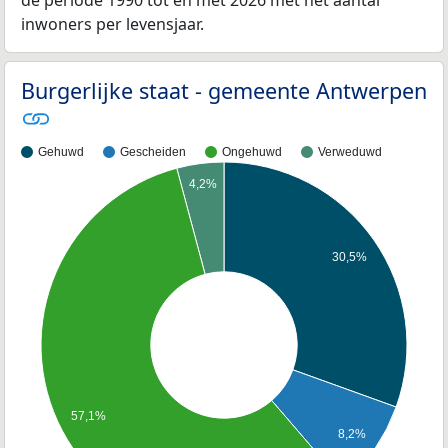
inwoners per levensjaar.
Burgerlijke staat - gemeente Antwerpen
Gehuwd
Gescheiden
Ongehuwd
Verweduwd
4,2%
30,5%
57,1%
8,2%