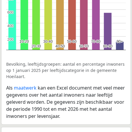
600
600
400
400
200
200
10-20
10-20
30-40
30-40
50-60
50-60
70-80
70-80
90+
90+
20-30
20-30
40-50
40-50
60-70
60-70
80-90
80-90
Bevolking, leeftijdsgroepen: aantal en percentage inwoners
op 1 januari 2025 per leeftijdscategorie in de gemeente
Hoeilaart.
Als
maatwerk
kan een Excel document met veel meer
gegevens over het aantal inwoners naar leeftijd
geleverd worden. De gegevens zijn beschikbaar voor
de periode 1990 tot en met 2026 met het aantal
inwoners per levensjaar.