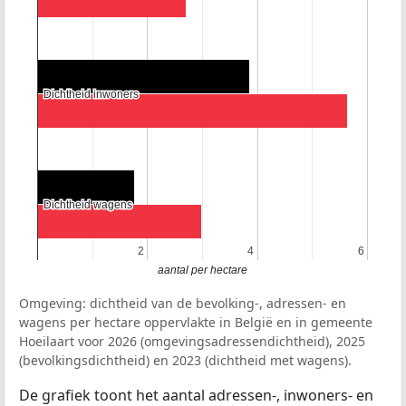
Dichtheid inwoners
Dichtheid inwoners
Dichtheid wagens
Dichtheid wagens
2
2
4
4
6
6
aantal per hectare
Omgeving: dichtheid van de bevolking-, adressen- en
wagens per hectare oppervlakte in België en in gemeente
Hoeilaart voor 2026 (omgevingsadressendichtheid), 2025
(bevolkingsdichtheid) en 2023 (dichtheid met wagens).
De grafiek toont het aantal adressen-, inwoners- en