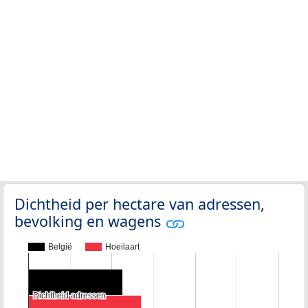
Dichtheid per hectare van adressen,
bevolking en wagens
België
Hoeilaart
Dichtheid adressen
Dichtheid adressen