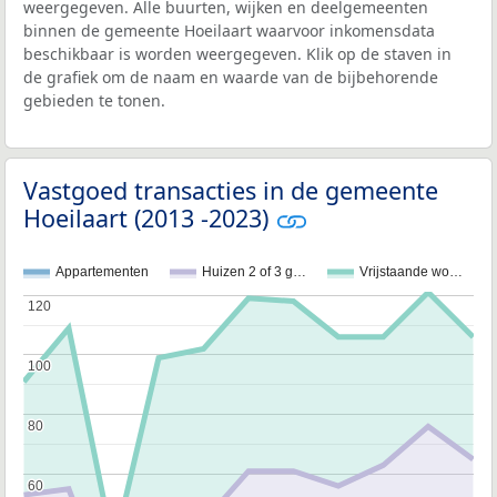
weergegeven. Alle buurten, wijken en deelgemeenten
binnen de gemeente Hoeilaart waarvoor inkomensdata
beschikbaar is worden weergegeven. Klik op de staven in
de grafiek om de naam en waarde van de bijbehorende
gebieden te tonen.
Vastgoed transacties in de gemeente
Hoeilaart (2013 -2023)
Appartementen
Huizen 2 of 3 g…
Vrijstaande wo…
120
120
100
100
80
80
60
60