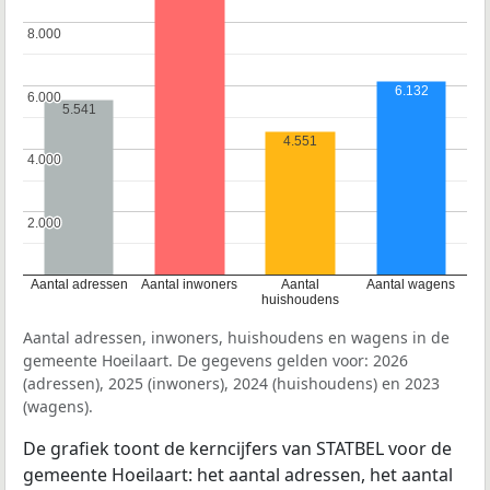
8.000
8.000
6.132
6.000
6.000
5.541
4.551
4.000
4.000
2.000
2.000
Aantal adressen
Aantal inwoners
Aantal
Aantal wagens
huishoudens
Aantal adressen, inwoners, huishoudens en wagens in de
gemeente Hoeilaart. De gegevens gelden voor: 2026
(adressen), 2025 (inwoners), 2024 (huishoudens) en 2023
(wagens).
De grafiek toont de kerncijfers van STATBEL voor de
gemeente Hoeilaart: het aantal adressen, het aantal