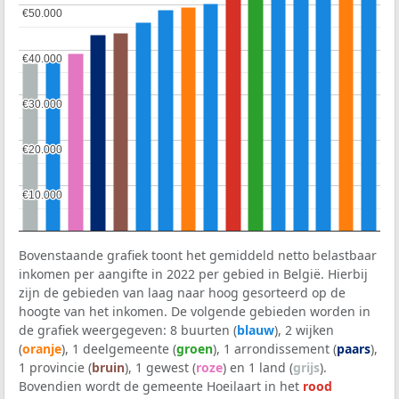
€50.000
€50.000
€40.000
€40.000
€30.000
€30.000
€20.000
€20.000
€10.000
€10.000
Bovenstaande grafiek toont het gemiddeld netto belastbaar
inkomen per aangifte in 2022 per gebied in België. Hierbij
zijn de gebieden van laag naar hoog gesorteerd op de
hoogte van het inkomen. De volgende gebieden worden in
de grafiek weergegeven: 8 buurten (
blauw
), 2 wijken
(
oranje
), 1 deelgemeente (
groen
), 1 arrondissement (
paars
),
1 provincie (
bruin
), 1 gewest (
roze
) en 1 land (
grijs
).
Bovendien wordt de gemeente Hoeilaart in het
rood