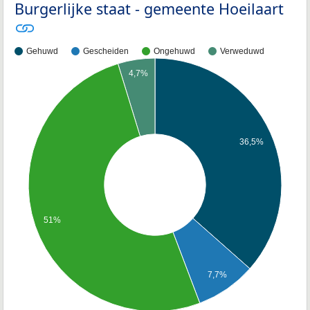
Burgerlijke staat - gemeente Hoeilaart
Gehuwd
Gescheiden
Ongehuwd
Verweduwd
4,7%
36,5%
51%
7,7%