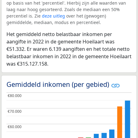
op basis van het 'percentiel'. Hierbij zijn alle waarden van
laag naar hoog gesorteerd. Zoals de mediaan een 50%
percentiel is. Zie
deze uitleg
over het (gewogen)
gemiddelde, mediaan, modus en percentieel.
Het gemiddeld netto belastbaar inkomen per
aangifte in 2022 in de gemeente Hoeilaart was
€51.332. Er waren 6.139 aangiften en het totale netto
belastbaar inkomen in 2022 in de gemeente Hoeilaart
was €315.127.158.
Gemiddeld inkomen (per gebied)
€80.000
€80.000
€70.000
€70.000
€60.000
€60.000