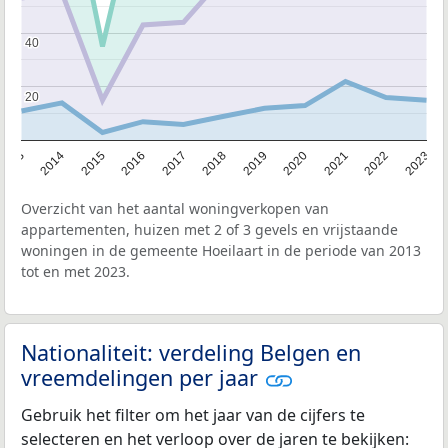
40
40
20
20
2013
2014
2015
2016
2017
2018
2019
2020
2021
2022
2023
Overzicht van het aantal woningverkopen van
appartementen, huizen met 2 of 3 gevels en vrijstaande
woningen in de gemeente Hoeilaart in de periode van 2013
tot en met 2023.
Nationaliteit: verdeling Belgen en
vreemdelingen per jaar
Gebruik het filter om het jaar van de cijfers te
selecteren en het verloop over de jaren te bekijken: