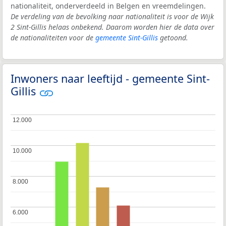
nationaliteit, onderverdeeld in Belgen en vreemdelingen.
De verdeling van de bevolking naar nationaliteit is voor de Wijk
2 Sint-Gillis helaas onbekend. Daarom worden hier de data over
de nationaliteiten voor de
gemeente Sint-Gillis
getoond.
Inwoners naar leeftijd - gemeente Sint-
Gillis
12.000
12.000
10.000
10.000
8.000
8.000
6.000
6.000