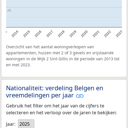
20
20
2013
2014
2015
2016
2017
2018
2019
2020
2021
2022
2023
Overzicht van het aantal woningverkopen van
appartementen, huizen met 2 of 3 gevels en vrijstaande
woningen in de Wijk 2 Sint-Gillis in de periode van 2013 tot
en met 2023.
Nationaliteit: verdeling Belgen en
vreemdelingen per jaar
Gebruik het filter om het jaar van de cijfers te
selecteren en het verloop over de jaren te bekijken:
Jaar:
2025