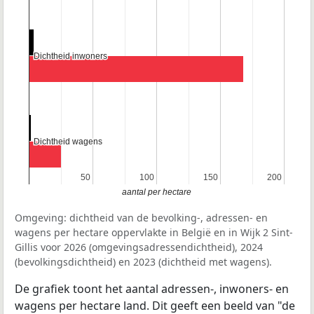
Dichtheid inwoners
Dichtheid inwoners
Dichtheid wagens
Dichtheid wagens
50
50
100
100
150
150
200
200
aantal per hectare
Omgeving: dichtheid van de bevolking-, adressen- en
wagens per hectare oppervlakte in België en in Wijk 2 Sint-
Gillis voor 2026 (omgevingsadressendichtheid), 2024
(bevolkingsdichtheid) en 2023 (dichtheid met wagens).
De grafiek toont het aantal adressen-, inwoners- en
wagens per hectare land. Dit geeft een beeld van "de