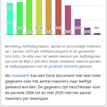
4.000
4.000
2.000
2.000
10-20
10-20
30-40
30-40
50-60
50-60
70-80
70-80
90+
90+
20-30
20-30
40-50
40-50
60-70
60-70
80-90
80-90
Bevolking, leeftijdsgroepen: aantal en percentage inwoners
op 1 januari 2025 per leeftijdscategorie in de gemeente
Sint-Gillis.
De data over het aantal inwoners per leeftijdsgroep
zijn voor de Wijk 2 Sint-Gillis helaas onbekend. Daarom worden
de leeftijdsgegevens voor de
gemeente Sint-Gillis
getoond.
Als
maatwerk
kan een Excel document met veel meer
gegevens over het aantal inwoners naar leeftijd
geleverd worden. De gegevens zijn beschikbaar voor
de periode 2006 tot en met 2026 met het aantal
inwoners per levensjaar.