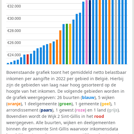
€32.000
€32.000
€30.000
€30.000
€28.000
€28.000
€26.000
€26.000
€24.000
€24.000
Bovenstaande grafiek toont het gemiddeld netto belastbaar
inkomen per aangifte in 2022 per gebied in België. Hierbij
zijn de gebieden van laag naar hoog gesorteerd op de
hoogte van het inkomen. De volgende gebieden worden in
de grafiek weergegeven: 26 buurten (
blauw
), 5 wijken
(
oranje
), 1 deelgemeente (
groen
), 1 gemeente (
geel
), 1
arrondissement (
paars
), 1 gewest (
roze
) en 1 land (
grijs
).
Bovendien wordt de Wijk 2 Sint-Gillis in het
rood
weergegeven. Alle buurten, wijken en deelgemeenten
binnen de gemeente Sint-Gillis waarvoor inkomensdata