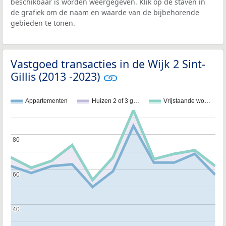
beschikbaar is worden weergegeven. Klik op de staven in
de grafiek om de naam en waarde van de bijbehorende
gebieden te tonen.
Vastgoed transacties in de Wijk 2 Sint-
Gillis (2013 -2023)
Appartementen
Huizen 2 of 3 g…
Vrijstaande wo…
80
80
60
60
40
40