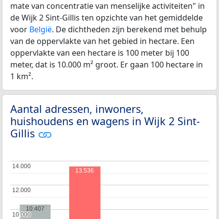
mate van concentratie van menselijke activiteiten" in
de Wijk 2 Sint-Gillis ten opzichte van het gemiddelde
voor
België
. De dichtheden zijn berekend met behulp
van de oppervlakte van het gebied in hectare. Een
oppervlakte van een hectare is 100 meter bij 100
meter, dat is 10.000 m² groot. Er gaan 100 hectare in
1 km².
Aantal adressen, inwoners,
huishoudens en wagens in Wijk 2 Sint-
Gillis
14.000
14.000
13.536
12.000
12.000
10.407
10.000
10.000