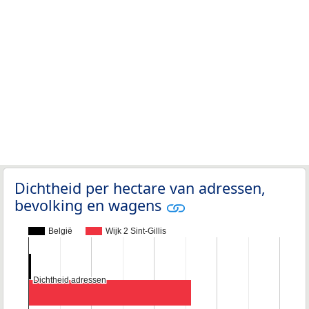
Dichtheid per hectare van adressen,
bevolking en wagens
België
Wijk 2 Sint-Gillis
Dichtheid adressen
Dichtheid adressen