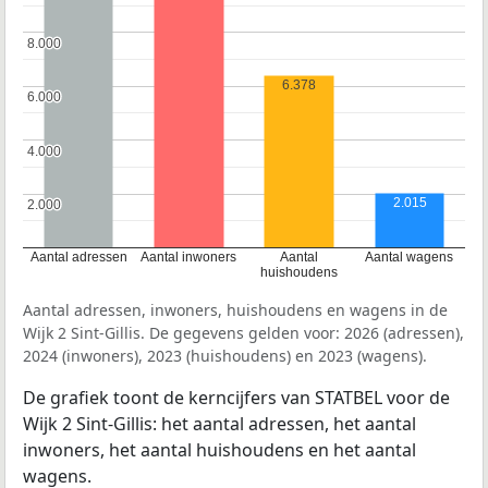
8.000
8.000
6.378
6.000
6.000
4.000
4.000
2.015
2.000
2.000
Aantal adressen
Aantal inwoners
Aantal
Aantal wagens
huishoudens
Aantal adressen, inwoners, huishoudens en wagens in de
Wijk 2 Sint-Gillis. De gegevens gelden voor: 2026 (adressen),
2024 (inwoners), 2023 (huishoudens) en 2023 (wagens).
De grafiek toont de kerncijfers van STATBEL voor de
Wijk 2 Sint-Gillis: het aantal adressen, het aantal
inwoners, het aantal huishoudens en het aantal
wagens.