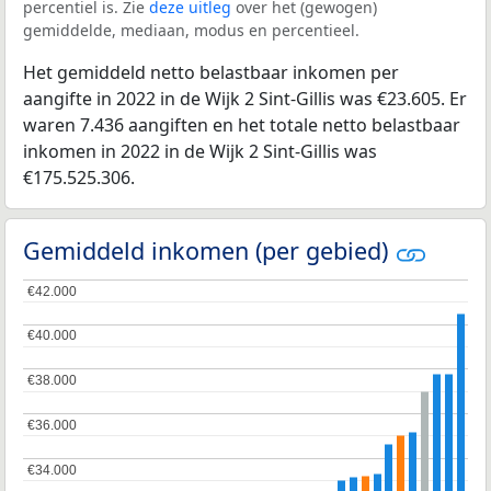
percentiel is. Zie
deze uitleg
over het (gewogen)
gemiddelde, mediaan, modus en percentieel.
Het gemiddeld netto belastbaar inkomen per
aangifte in 2022 in de Wijk 2 Sint-Gillis was €23.605. Er
waren 7.436 aangiften en het totale netto belastbaar
inkomen in 2022 in de Wijk 2 Sint-Gillis was
€175.525.306.
Gemiddeld inkomen (per gebied)
€42.000
€42.000
€40.000
€40.000
€38.000
€38.000
€36.000
€36.000
€34.000
€34.000