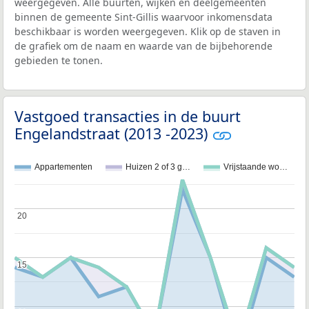
weergegeven. Alle buurten, wijken en deelgemeenten
binnen de gemeente Sint-Gillis waarvoor inkomensdata
beschikbaar is worden weergegeven. Klik op de staven in
de grafiek om de naam en waarde van de bijbehorende
gebieden te tonen.
Vastgoed transacties in de buurt
Engelandstraat (2013 -2023)
Appartementen
Huizen 2 of 3 g…
Vrijstaande wo…
20
20
15
15