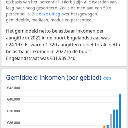
op basis van het 'percentiel'. Hierbij zijn alle waarden van
laag naar hoog gesorteerd. Zoals de mediaan een 50%
percentiel is. Zie
deze uitleg
over het (gewogen)
gemiddelde, mediaan, modus en percentieel.
Het gemiddeld netto belastbaar inkomen per
aangifte in 2022 in de buurt Engelandstraat was
€24.197. Er waren 1.320 aangiften en het totale netto
belastbaar inkomen in 2022 in de buurt
Engelandstraat was €31.939.740.
Gemiddeld inkomen (per gebied)
€42.000
€42.000
€40.000
€40.000
€38.000
€38.000
€36.000
€36.000