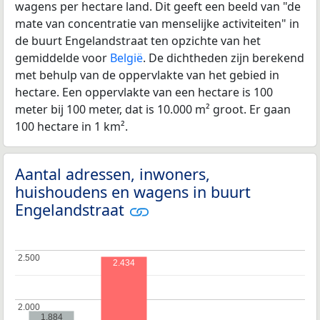
wagens per hectare land. Dit geeft een beeld van "de
mate van concentratie van menselijke activiteiten" in
de buurt Engelandstraat ten opzichte van het
gemiddelde voor
België
. De dichtheden zijn berekend
met behulp van de oppervlakte van het gebied in
hectare. Een oppervlakte van een hectare is 100
meter bij 100 meter, dat is 10.000 m² groot. Er gaan
100 hectare in 1 km².
Aantal adressen, inwoners,
huishoudens en wagens in buurt
Engelandstraat
2.500
2.500
2.434
2.000
2.000
1.884