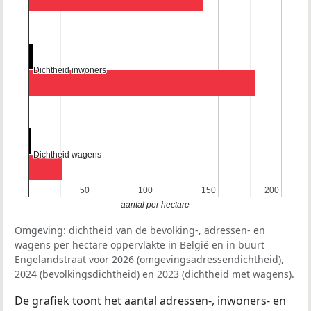
Dichtheid inwoners
Dichtheid inwoners
Dichtheid wagens
Dichtheid wagens
50
50
100
100
150
150
200
200
aantal per hectare
Omgeving: dichtheid van de bevolking-, adressen- en
wagens per hectare oppervlakte in België en in buurt
Engelandstraat voor 2026 (omgevingsadressendichtheid),
2024 (bevolkingsdichtheid) en 2023 (dichtheid met wagens).
De grafiek toont het aantal adressen-, inwoners- en