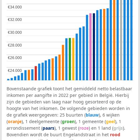
€34.000
€34.000
€32.000
€32.000
€30.000
€30.000
€28.000
€28.000
€26.000
€26.000
€24.000
€24.000
Bovenstaande grafiek toont het gemiddeld netto belastbaar
inkomen per aangifte in 2022 per gebied in België. Hierbij
zijn de gebieden van laag naar hoog gesorteerd op de
hoogte van het inkomen. De volgende gebieden worden in
de grafiek weergegeven: 25 buurten (
blauw
), 6 wijken
(
oranje
), 1 deelgemeente (
groen
), 1 gemeente (
geel
), 1
arrondissement (
paars
), 1 gewest (
roze
) en 1 land (
grijs
).
Bovendien wordt de buurt Engelandstraat in het
rood