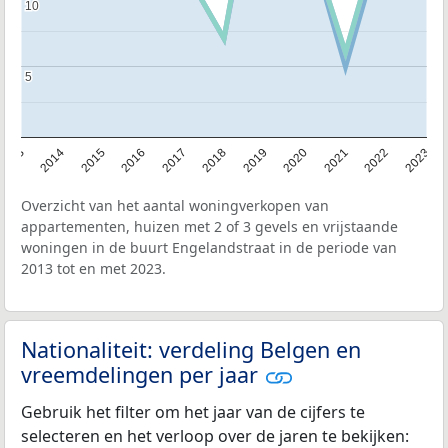
10
10
5
5
2013
2014
2015
2016
2017
2018
2019
2020
2021
2022
2023
Overzicht van het aantal woningverkopen van
appartementen, huizen met 2 of 3 gevels en vrijstaande
woningen in de buurt Engelandstraat in de periode van
2013 tot en met 2023.
Nationaliteit: verdeling Belgen en
vreemdelingen per jaar
Gebruik het filter om het jaar van de cijfers te
selecteren en het verloop over de jaren te bekijken: