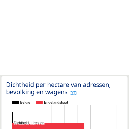
Dichtheid per hectare van adressen,
bevolking en wagens
België
Engelandstraat
Dichtheid adressen
Dichtheid adressen