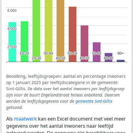
6.000
6.000
4.000
4.000
2.000
2.000
10-20
10-20
30-40
30-40
50-60
50-60
70-80
70-80
90+
90+
20-30
20-30
40-50
40-50
60-70
60-70
80-90
80-90
Bevolking, leeftijdsgroepen: aantal en percentage inwoners
op 1 januari 2025 per leeftijdscategorie in de gemeente
Sint-Gillis.
De data over het aantal inwoners per leeftijdsgroep
zijn voor de buurt Engelandstraat helaas onbekend. Daarom
worden de leeftijdsgegevens voor de
gemeente Sint-Gillis
getoond.
Als
maatwerk
kan een Excel document met veel meer
gegevens over het aantal inwoners naar leeftijd
geleverd worden. De gegevens zijn beschikbaar voor