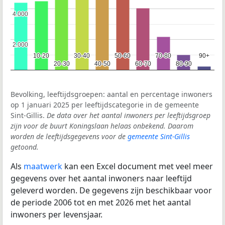
4.000
4.000
2.000
2.000
10-20
10-20
30-40
30-40
50-60
50-60
70-80
70-80
90+
90+
20-30
20-30
40-50
40-50
60-70
60-70
80-90
80-90
Bevolking, leeftijdsgroepen: aantal en percentage inwoners
op 1 januari 2025 per leeftijdscategorie in de gemeente
Sint-Gillis.
De data over het aantal inwoners per leeftijdsgroep
zijn voor de buurt Koningslaan helaas onbekend. Daarom
worden de leeftijdsgegevens voor de
gemeente Sint-Gillis
getoond.
Als
maatwerk
kan een Excel document met veel meer
gegevens over het aantal inwoners naar leeftijd
geleverd worden. De gegevens zijn beschikbaar voor
de periode 2006 tot en met 2026 met het aantal
inwoners per levensjaar.