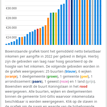
€30.000
€30.000
€28.000
€28.000
€26.000
€26.000
€24.000
€24.000
Bovenstaande grafiek toont het gemiddeld netto belastbaar
inkomen per aangifte in 2022 per gebied in België. Hierbij
zijn de gebieden van laag naar hoog gesorteerd op de
hoogte van het inkomen. De volgende gebieden worden in
de grafiek weergegeven: 25 buurten (
blauw
), 6 wijken
(
oranje
), 1 deelgemeente (
groen
), 1 gemeente (
geel
), 1
arrondissement (
paars
), 1 gewest (
roze
) en 1 land (
grijs
).
Bovendien wordt de buurt Koningslaan in het
rood
weergegeven. Alle buurten, wijken en deelgemeenten
binnen de gemeente Sint-Gillis waarvoor inkomensdata
beschikbaar is worden weergegeven. Klik op de staven in
de grafiek om de naam en waarde van de bijbehorende