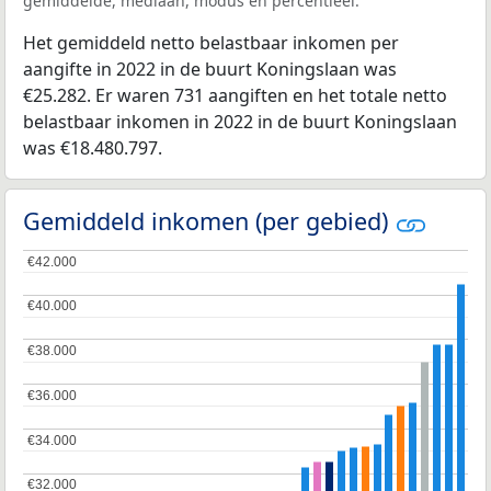
gemiddelde, mediaan, modus en percentieel.
Het gemiddeld netto belastbaar inkomen per
aangifte in 2022 in de buurt Koningslaan was
€25.282. Er waren 731 aangiften en het totale netto
belastbaar inkomen in 2022 in de buurt Koningslaan
was €18.480.797.
Gemiddeld inkomen (per gebied)
€42.000
€42.000
€40.000
€40.000
€38.000
€38.000
€36.000
€36.000
€34.000
€34.000
€32.000
€32.000