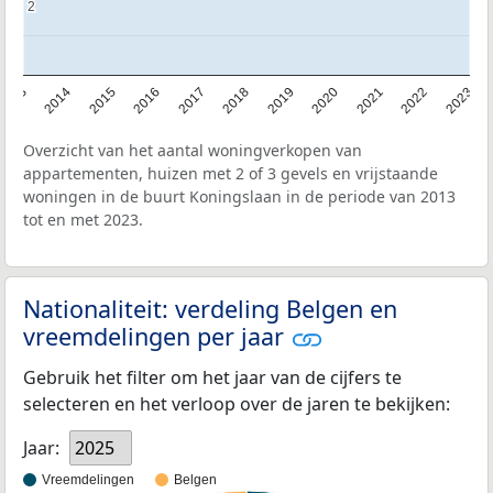
2
2
2013
2014
2015
2016
2017
2018
2019
2020
2021
2022
2023
Overzicht van het aantal woningverkopen van
appartementen, huizen met 2 of 3 gevels en vrijstaande
woningen in de buurt Koningslaan in de periode van 2013
tot en met 2023.
Nationaliteit: verdeling Belgen en
vreemdelingen per jaar
Gebruik het filter om het jaar van de cijfers te
selecteren en het verloop over de jaren te bekijken:
Jaar:
2025
Vreemdelingen
Belgen