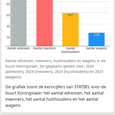
800
800
597
600
600
400
400
239
200
200
Aantal adressen
Aantal inwoners
Aantal
Aantal wagens
huishoudens
Aantal adressen, inwoners, huishoudens en wagens in de
buurt Koningslaan. De gegevens gelden voor: 2026
(adressen), 2024 (inwoners), 2023 (huishoudens) en 2023
(wagens).
De grafiek toont de kerncijfers van STATBEL voor de
buurt Koningslaan: het aantal adressen, het aantal
inwoners, het aantal huishoudens en het aantal
wagens.