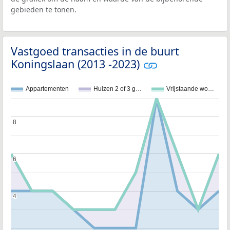
gebieden te tonen.
Vastgoed transacties in de buurt
Koningslaan (2013 -2023)
Appartementen
Huizen 2 of 3 g…
Vrijstaande wo…
8
8
6
6
4
4