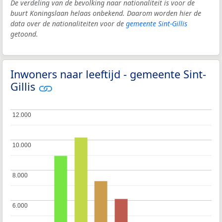
De verdeling van de bevolking naar nationaliteit is voor de
buurt Koningslaan helaas onbekend. Daarom worden hier de
data over de nationaliteiten voor de
gemeente Sint-Gillis
getoond.
Inwoners naar leeftijd - gemeente Sint-
Gillis
12.000
12.000
10.000
10.000
8.000
8.000
6.000
6.000