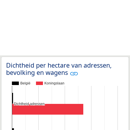
Dichtheid per hectare van adressen,
bevolking en wagens
België
Koningslaan
Dichtheid adressen
Dichtheid adressen