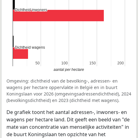
Dichtheid inwoners
Dichtheid inwoners
Dichtheid wagens
Dichtheid wagens
50
50
100
100
150
150
200
200
aantal per hectare
Omgeving: dichtheid van de bevolking-, adressen- en
wagens per hectare oppervlakte in België en in buurt
Koningslaan voor 2026 (omgevingsadressendichtheid), 2024
(bevolkingsdichtheid) en 2023 (dichtheid met wagens).
De grafiek toont het aantal adressen-, inwoners- en
wagens per hectare land. Dit geeft een beeld van "de
mate van concentratie van menselijke activiteiten" in
de buurt Koningslaan ten opzichte van het