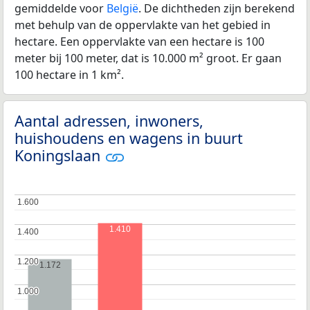
gemiddelde voor
België
. De dichtheden zijn berekend
met behulp van de oppervlakte van het gebied in
hectare. Een oppervlakte van een hectare is 100
meter bij 100 meter, dat is 10.000 m² groot. Er gaan
100 hectare in 1 km².
Aantal adressen, inwoners,
huishoudens en wagens in buurt
Koningslaan
1.600
1.600
1.410
1.400
1.400
1.200
1.200
1.172
1.000
1.000