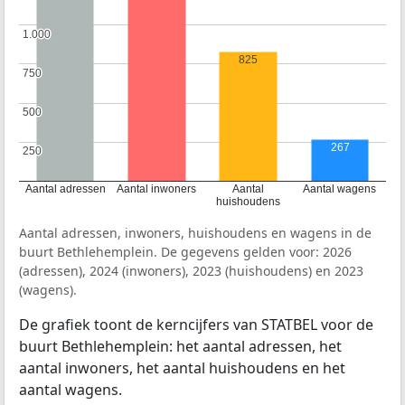
1.000
1.000
825
750
750
500
500
267
250
250
Aantal adressen
Aantal inwoners
Aantal
Aantal wagens
huishoudens
Aantal adressen, inwoners, huishoudens en wagens in de
buurt Bethlehemplein. De gegevens gelden voor: 2026
(adressen), 2024 (inwoners), 2023 (huishoudens) en 2023
(wagens).
De grafiek toont de kerncijfers van STATBEL voor de
buurt Bethlehemplein: het aantal adressen, het
aantal inwoners, het aantal huishoudens en het
aantal wagens.