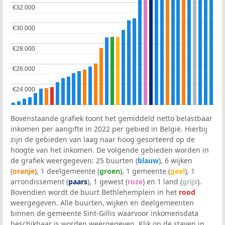
€32.000
€32.000
€30.000
€30.000
€28.000
€28.000
€26.000
€26.000
€24.000
€24.000
Bovenstaande grafiek toont het gemiddeld netto belastbaar
inkomen per aangifte in 2022 per gebied in België. Hierbij
zijn de gebieden van laag naar hoog gesorteerd op de
hoogte van het inkomen. De volgende gebieden worden in
de grafiek weergegeven: 25 buurten (
blauw
), 6 wijken
(
oranje
), 1 deelgemeente (
groen
), 1 gemeente (
geel
), 1
arrondissement (
paars
), 1 gewest (
roze
) en 1 land (
grijs
).
Bovendien wordt de buurt Bethlehemplein in het
rood
weergegeven. Alle buurten, wijken en deelgemeenten
binnen de gemeente Sint-Gillis waarvoor inkomensdata
beschikbaar is worden weergegeven. Klik op de staven in