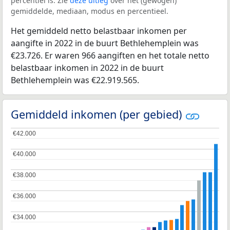
percentiel is. Zie
deze uitleg
over het (gewogen)
gemiddelde, mediaan, modus en percentieel.
Het gemiddeld netto belastbaar inkomen per
aangifte in 2022 in de buurt Bethlehemplein was
€23.726. Er waren 966 aangiften en het totale netto
belastbaar inkomen in 2022 in de buurt
Bethlehemplein was €22.919.565.
Gemiddeld inkomen (per gebied)
€42.000
€42.000
€40.000
€40.000
€38.000
€38.000
€36.000
€36.000
€34.000
€34.000