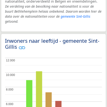
nationaliteit, onderverdeeld in Belgen en vreemdelingen.
De verdeling van de bevolking naar nationaliteit is voor de
buurt Bethlehemplein helaas onbekend. Daarom worden hier de
data over de nationaliteiten voor de
gemeente Sint-Gillis
getoond.
Inwoners naar leeftijd - gemeente Sint-
Gillis
12.000
12.000
10.000
10.000
8.000
8.000
6.000
6.000