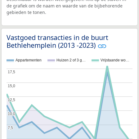
de grafiek om de naam en waarde van de bijbehorende
gebieden te tonen.
Vastgoed transacties in de buurt
Bethlehemplein (2013 -2023)
Appartementen
Huizen 2 of 3 g…
Vrijstaande wo…
17,5
17,5
15,0
15,0
12,5
12,5
10,0
10,0
7,5
7,5