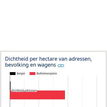
Dichtheid per hectare van adressen,
bevolking en wagens
België
Bethlehemplein
Dichtheid adressen
Dichtheid adressen