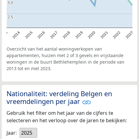
5,0
5,0
2,5
2,5
2013
2014
2015
2016
2017
2018
2019
2020
2021
2022
2023
Overzicht van het aantal woningverkopen van
appartementen, huizen met 2 of 3 gevels en vrijstaande
woningen in de buurt Bethlehemplein in de periode van
2013 tot en met 2023.
Nationaliteit: verdeling Belgen en
vreemdelingen per jaar
Gebruik het filter om het jaar van de cijfers te
selecteren en het verloop over de jaren te bekijken:
Jaar:
2025