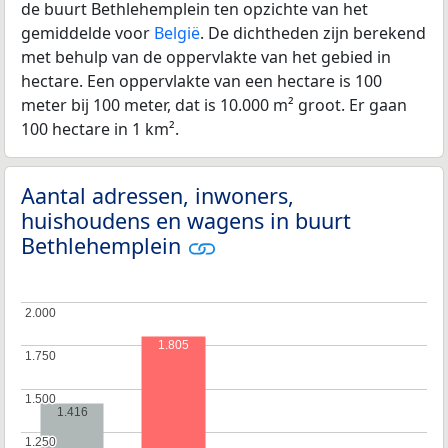
de buurt Bethlehemplein ten opzichte van het
gemiddelde voor
België
. De dichtheden zijn berekend
met behulp van de oppervlakte van het gebied in
hectare. Een oppervlakte van een hectare is 100
meter bij 100 meter, dat is 10.000 m² groot. Er gaan
100 hectare in 1 km².
Aantal adressen, inwoners,
huishoudens en wagens in buurt
Bethlehemplein
2.000
2.000
1.805
1.750
1.750
1.500
1.500
1.416
1.250
1.250